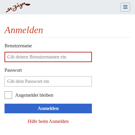
Anmelden
Wechseln zu:
Navigation
,
Suche
Benutzername
Passwort
Angemeldet bleiben
Anmelden
Hilfe beim Anmelden