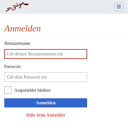
Anmelden
Wechseln zu:
Navigation
,
Suche
Benutzername
Passwort
Angemeldet bleiben
Anmelden
Hilfe beim Anmelden