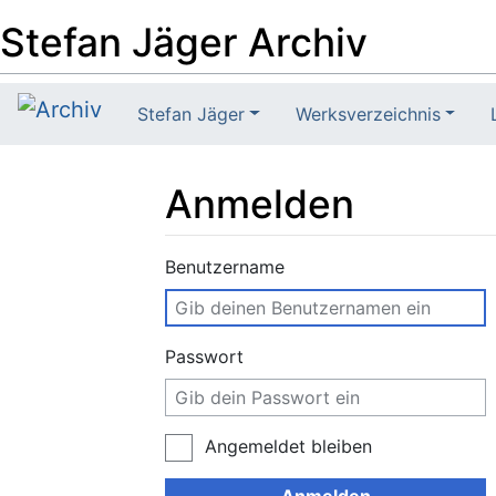
Stefan Jäger Archiv
Stefan Jäger
Werksverzeichnis
Anmelden
Wechseln zu:
Navigation
,
Suche
Benutzername
Passwort
Angemeldet bleiben