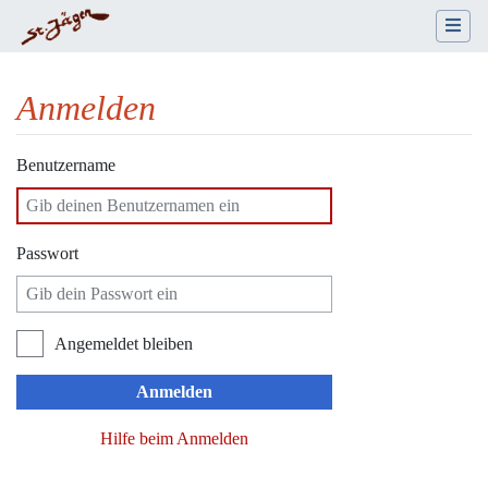
Anmelden
Wechseln zu:
Navigation
,
Suche
Benutzername
Passwort
Angemeldet bleiben
Anmelden
Hilfe beim Anmelden