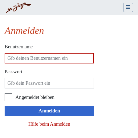
Anmelden
Wechseln zu:
Navigation
,
Suche
Benutzername
Passwort
Angemeldet bleiben
Anmelden
Hilfe beim Anmelden