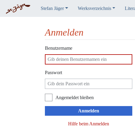
Stefan Jäger
Werksverzeichnis
Liter
Anmelden
Wechseln zu:
Navigation
,
Suche
Benutzername
Passwort
Angemeldet bleiben
Anmelden
Hilfe beim Anmelden