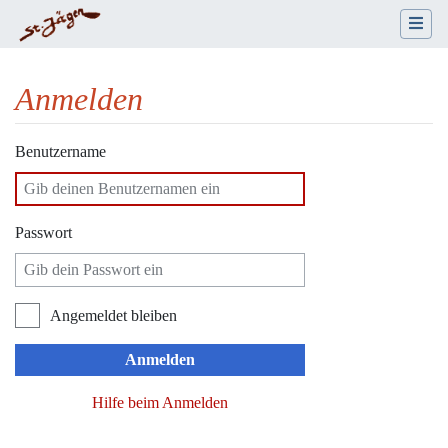
Anmelden
Wechseln zu:
Navigation
,
Suche
Benutzername
Passwort
Angemeldet bleiben
Anmelden
Hilfe beim Anmelden