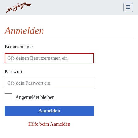
Anmelden
Wechseln zu:
Navigation
,
Suche
Benutzername
Passwort
Angemeldet bleiben
Anmelden
Hilfe beim Anmelden