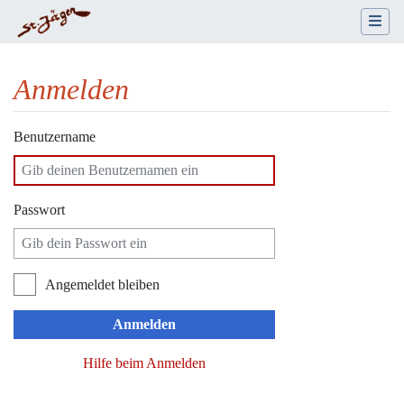
Anmelden
Wechseln zu:
Navigation
,
Suche
Benutzername
Passwort
Angemeldet bleiben
Anmelden
Hilfe beim Anmelden