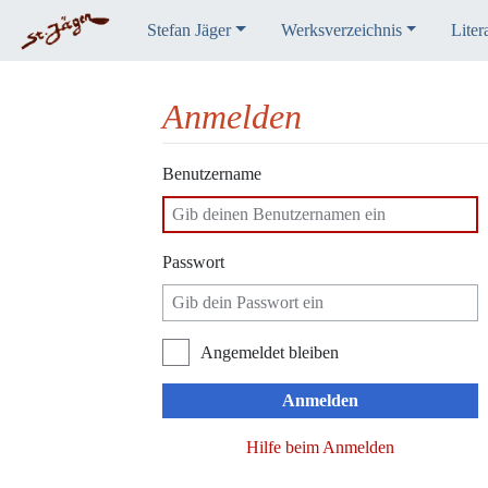
Stefan Jäger
Werksverzeichnis
Liter
Anmelden
Wechseln zu:
Navigation
,
Suche
Benutzername
Passwort
Angemeldet bleiben
Anmelden
Hilfe beim Anmelden