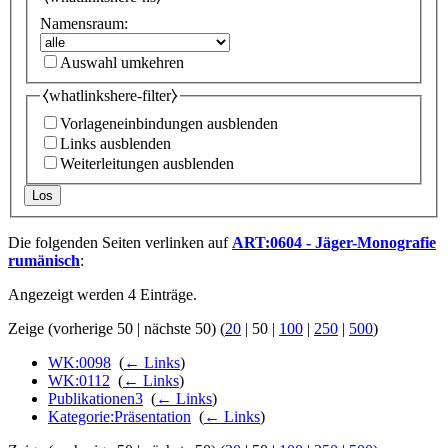
Namensraum:
Auswahl umkehren
⧼whatlinkshere-filter⧽
Vorlageneinbindungen ausblenden
Links ausblenden
Weiterleitungen ausblenden
Los
Die folgenden Seiten verlinken auf
ART:0604 - Jäger-Monografie
rumänisch
:
Angezeigt werden 4 Einträge.
Zeige (
vorherige 50
|
nächste 50
) (
20
|
50
|
100
|
250
|
500
)
WK:0098
‎
(
← Links
)
WK:0112
‎
(
← Links
)
Publikationen3
‎
(
← Links
)
Kategorie:Präsentation
‎
(
← Links
)