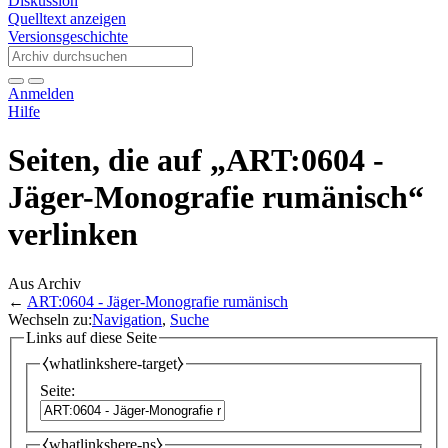
Diskussion
Quelltext anzeigen
Versionsgeschichte
Anmelden
Hilfe
Seiten, die auf „ART:0604 -
Jäger-Monografie rumänisch“
verlinken
Aus Archiv
←
ART:0604 - Jäger-Monografie rumänisch
Wechseln zu:
Navigation
,
Suche
Links auf diese Seite
⧼whatlinkshere-target⧽
Seite:
⧼whatlinkshere-ns⧽