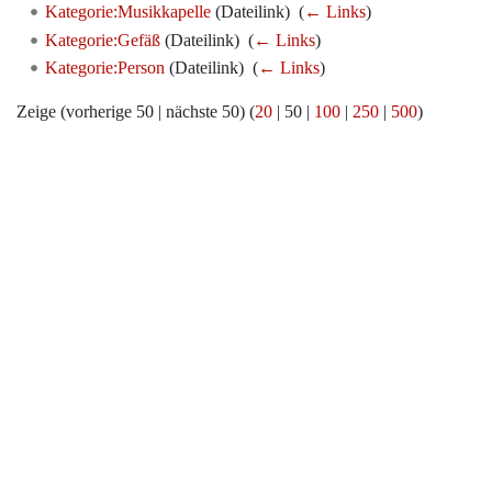
Kategorie:Musikkapelle
(Dateilink) ‎
(
← Links
)
Kategorie:Gefäß
(Dateilink) ‎
(
← Links
)
Kategorie:Person
(Dateilink) ‎
(
← Links
)
Zeige (
vorherige 50
|
nächste 50
) (
20
|
50
|
100
|
250
|
500
)
Werkzeuge
Datenschutz
Über Archiv