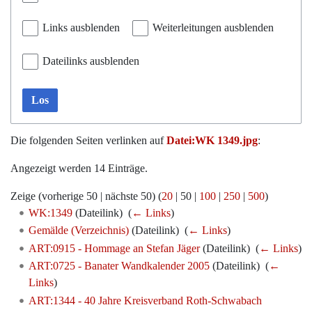
Links ausblenden
Weiterleitungen ausblenden
Dateilinks ausblenden
Los
Die folgenden Seiten verlinken auf
Datei:WK 1349.jpg
:
Angezeigt werden 14 Einträge.
Zeige (
vorherige 50
|
nächste 50
) (
20
|
50
|
100
|
250
|
500
)
WK:1349
(Dateilink) ‎
(
← Links
)
Gemälde (Verzeichnis)
(Dateilink) ‎
(
← Links
)
ART:0915 - Hommage an Stefan Jäger
(Dateilink) ‎
(
← Links
)
ART:0725 - Banater Wandkalender 2005
(Dateilink) ‎
(
←
Links
)
ART:1344 - 40 Jahre Kreisverband Roth-Schwabach