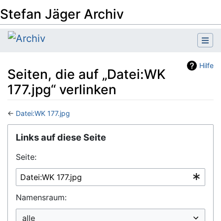
Stefan Jäger Archiv
Hilfe
Seiten, die auf „Datei:WK
177.jpg“ verlinken
←
Datei:WK 177.jpg
Wechseln zu:
Navigation
,
Suche
Links auf diese Seite
Seite:
Namensraum: