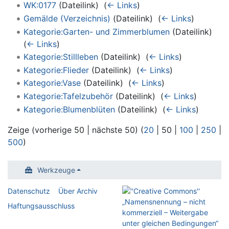
WK:0177
(Dateilink) ‎
(
← Links
)
Gemälde (Verzeichnis)
(Dateilink) ‎
(
← Links
)
Kategorie:Garten- und Zimmerblumen
(Dateilink) ‎
(
← Links
)
Kategorie:Stillleben
(Dateilink) ‎
(
← Links
)
Kategorie:Flieder
(Dateilink) ‎
(
← Links
)
Kategorie:Vase
(Dateilink) ‎
(
← Links
)
Kategorie:Tafelzubehör
(Dateilink) ‎
(
← Links
)
Kategorie:Blumenblüten
(Dateilink) ‎
(
← Links
)
Zeige (
vorherige 50
|
nächste 50
) (
20
|
50
|
100
|
250
|
500
)
Werkzeuge
Datenschutz
Über Archiv
Haftungsausschluss