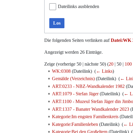
Dateilinks ausblenden
Los
Die folgenden Seiten verlinken auf
Datei:WK 
Angezeigt werden 26 Einträge.
Zeige (
vorherige 50
|
nächste 50
) (
20
|
50
|
100
WK:0308
(Dateilink) ‎
(
← Links
)
Gemälde (Verzeichnis)
(Dateilink) ‎
(
← Lin
ART:0233 - NBZ-Wandkalender 1982
(Dat
ART:1079 - Stefan Jäger
(Dateilink) ‎
(
← L
ART:1100 - Muzeul Stefan Jäger din Jimbo
ART:1337 - Banater Wandkalender 2023
(D
Kategorie:Im engsten Familienkreis
(Dateili
Kategorie:Familienleben
(Dateilink) ‎
(
← Li
Kategorie:Bei den Großeltern
(Dateilink) ‎
(