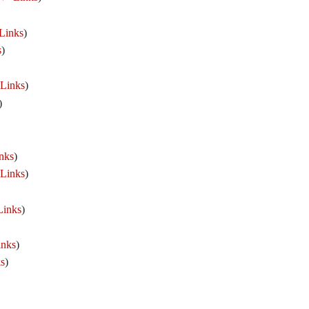
Links
)
s
)
Links
)
)
nks
)
Links
)
inks
)
nks
)
s
)