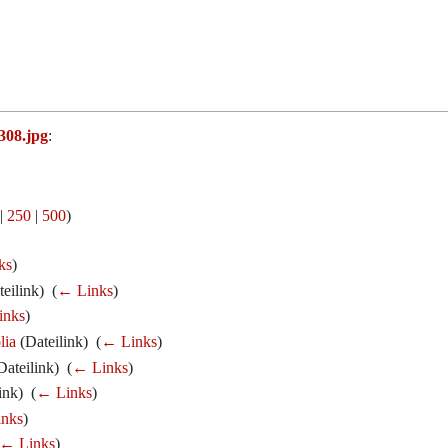
308.jpg
:
|
250
|
500
)
ks
)
eilink) ‎
(
← Links
)
inks
)
lia
(Dateilink) ‎
(
← Links
)
ateilink) ‎
(
← Links
)
nk) ‎
(
← Links
)
nks
)
← Links
)