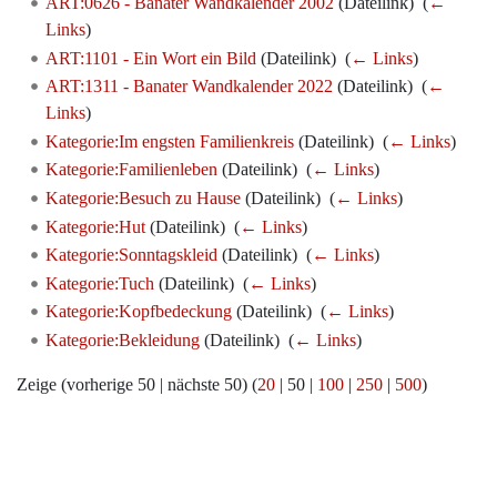
ART:0626 - Banater Wandkalender 2002
(Dateilink) ‎
(
←
Links
)
ART:1101 - Ein Wort ein Bild
(Dateilink) ‎
(
← Links
)
ART:1311 - Banater Wandkalender 2022
(Dateilink) ‎
(
←
Links
)
Kategorie:Im engsten Familienkreis
(Dateilink) ‎
(
← Links
)
Kategorie:Familienleben
(Dateilink) ‎
(
← Links
)
Kategorie:Besuch zu Hause
(Dateilink) ‎
(
← Links
)
Kategorie:Hut
(Dateilink) ‎
(
← Links
)
Kategorie:Sonntagskleid
(Dateilink) ‎
(
← Links
)
Kategorie:Tuch
(Dateilink) ‎
(
← Links
)
Kategorie:Kopfbedeckung
(Dateilink) ‎
(
← Links
)
Kategorie:Bekleidung
(Dateilink) ‎
(
← Links
)
Zeige (
vorherige 50
|
nächste 50
) (
20
|
50
|
100
|
250
|
500
)