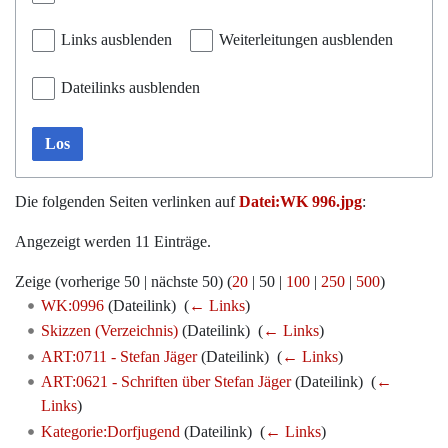
Links ausblenden
Weiterleitungen ausblenden
Dateilinks ausblenden
Los
Die folgenden Seiten verlinken auf
Datei:WK 996.jpg
:
Angezeigt werden 11 Einträge.
Zeige (
vorherige 50
|
nächste 50
) (
20
|
50
|
100
|
250
|
500
)
WK:0996
(Dateilink) ‎
(
← Links
)
Skizzen (Verzeichnis)
(Dateilink) ‎
(
← Links
)
ART:0711 - Stefan Jäger
(Dateilink) ‎
(
← Links
)
ART:0621 - Schriften über Stefan Jäger
(Dateilink) ‎
(
←
Links
)
Kategorie:Dorfjugend
(Dateilink) ‎
(
← Links
)