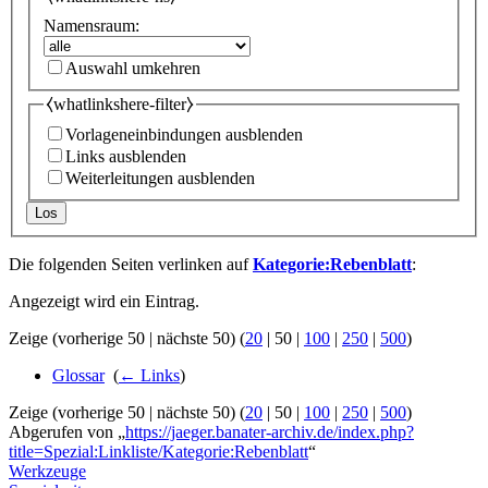
Namensraum:
Auswahl umkehren
⧼whatlinkshere-filter⧽
Vorlageneinbindungen ausblenden
Links ausblenden
Weiterleitungen ausblenden
Los
Die folgenden Seiten verlinken auf
Kategorie:Rebenblatt
:
Angezeigt wird ein Eintrag.
Zeige (
vorherige 50
|
nächste 50
) (
20
|
50
|
100
|
250
|
500
)
Glossar
‎
(
← Links
)
Zeige (
vorherige 50
|
nächste 50
) (
20
|
50
|
100
|
250
|
500
)
Abgerufen von „
https://jaeger.banater-archiv.de/index.php?
title=Spezial:Linkliste/Kategorie:Rebenblatt
“
Werkzeuge