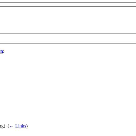
en
:
g) ‎
(
← Links
)