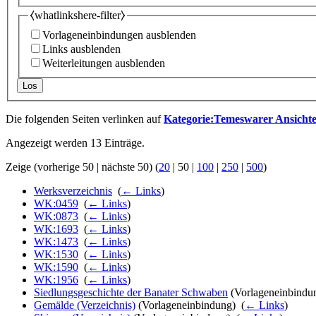
⧼whatlinkshere-filter⧽
Vorlageneinbindungen ausblenden
Links ausblenden
Weiterleitungen ausblenden
Los
Die folgenden Seiten verlinken auf
Kategorie:Temeswarer Ansicht
Angezeigt werden 13 Einträge.
Zeige (
vorherige 50
|
nächste 50
) (
20
|
50
|
100
|
250
|
500
)
Werksverzeichnis
‎
(
← Links
)
WK:0459
‎
(
← Links
)
WK:0873
‎
(
← Links
)
WK:1693
‎
(
← Links
)
WK:1473
‎
(
← Links
)
WK:1530
‎
(
← Links
)
WK:1590
‎
(
← Links
)
WK:1956
‎
(
← Links
)
Siedlungsgeschichte der Banater Schwaben
(Vorlageneinbindun
Gemälde (Verzeichnis)
(Vorlageneinbindung) ‎
(
← Links
)