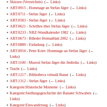
Skizzen (Verzeichnis)
‎
(
← Links
)
ART:0915 - Hommage an Stefan Jäger
‎
(
← Links
)
ART:0711 - Stefan Jäger
‎
(
← Links
)
ART:0583 - Stefan Jäger
‎
(
← Links
)
ART:0621 - Schriften über Stefan Jäger
‎
(
← Links
)
ART:0233 - NBZ-Wandkalender 1982
‎
(
← Links
)
ART:0673 - Billeder Heimatblatt 2002
‎
(
← Links
)
ART:0889 - Einladung
‎
(
← Links
)
ART:0916 - Peter Krier: Hommage an Stefan Jäger
‎
(
←
Links
)
ART:1100 - Muzeul Stefan Jäger din Jimbolia
‎
(
← Links
)
Tracht
‎
(
← Links
)
ART:1217 - Bibliotheca virtuală Banat
‎
(
← Links
)
ART:1312 - Stefan Jäger
‎
(
← Links
)
Kategorie:Historische Momente
‎
(
← Links
)
Kategorie:Siedlungsgeschichte der Banater Schwaben
‎
(
←
Links
)
Kategorie:Einwanderung
‎
(
← Links
)