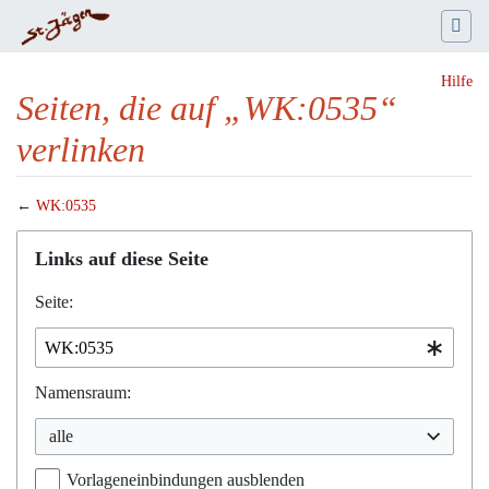
Hilfe
Seiten, die auf „WK:0535“
verlinken
←
WK:0535
Wechseln zu:
Navigation
,
Suche
Links auf diese Seite
Seite:
Namensraum:
alle
Vorlageneinbindungen ausblenden