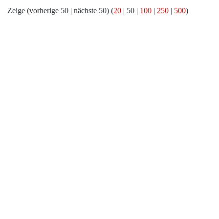
Zeige (
vorherige 50
|
nächste 50
) (
20
|
50
|
100
|
250
|
500
)
Werkzeuge
Datenschutz
Über Archiv