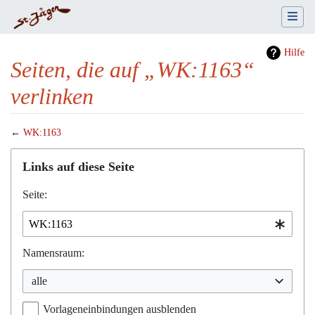
Hilfe
Seiten, die auf „WK:1163“
verlinken
←
WK:1163
Wechseln zu:
Navigation
,
Suche
Links auf diese Seite
Seite:
Namensraum:
alle
Vorlageneinbindungen ausblenden