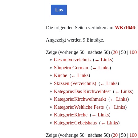
Los
Die folgenden Seiten verlinken auf
WK:1646
:
Angezeigt werden 9 Einträge.
Zeige (
vorherige 50
|
nächste 50
) (
20
|
50
|
100
Gesamtverzeichnis
‎
(
← Links
)
Sânpetru German
‎
(
← Links
)
Kirche
‎
(
← Links
)
Skizzen (Verzeichnis)
‎
(
← Links
)
Kategorie:Das Kirchweihfest
‎
(
← Links
)
Kategorie:Kirchweihmarkt
‎
(
← Links
)
Kategorie:Weltliche Feste
‎
(
← Links
)
Kategorie:Kirche
‎
(
← Links
)
Kategorie:Gebetshaus
‎
(
← Links
)
Zeige (
vorherige 50
|
nächste 50
) (
20
|
50
|
100