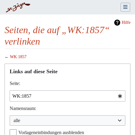
Hilfe
Seiten, die auf „WK:1857“
verlinken
←
WK:1857
Wechseln zu:
Navigation
,
Suche
Links auf diese Seite
Seite:
Namensraum:
alle
Vorlageneinbindungen ausblenden