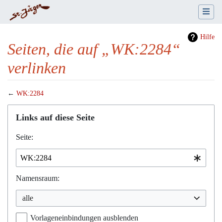
Hilfe
Seiten, die auf „WK:2284“
verlinken
←
WK:2284
Wechseln zu:
Navigation
,
Suche
Links auf diese Seite
Seite:
Namensraum:
alle
Vorlageneinbindungen ausblenden