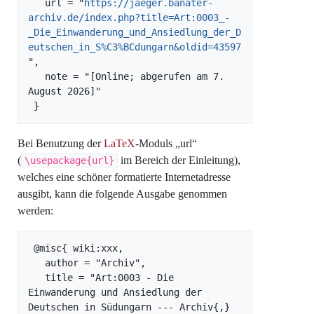
   url = "
https://jaeger.banater-
archiv.de/index.php?title=Art:0003_-
_Die_Einwanderung_und_Ansiedlung_der_D
eutschen_in_S%C3%BCdungarn&oldid=43597
",

   note = "[Online; abgerufen am 7. 
August 2026]"

Bei Benutzung der
LaTeX
-Moduls „url“
(
im Bereich der Einleitung),
\usepackage{url}
welches eine schöner formatierte Internetadresse
ausgibt, kann die folgende Ausgabe genommen
werden:
 @misc{ wiki:xxx,

   author = "Archiv",

   title = "Art:0003 - Die 
Einwanderung und Ansiedlung der 
Deutschen in Südungarn --- Archiv{,} 