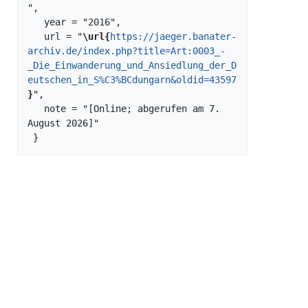
",

   year = "2016",

   url = "
\url{
https://jaeger.banater-
archiv.de/index.php?title=Art:0003_-
_Die_Einwanderung_und_Ansiedlung_der_D
eutschen_in_S%C3%BCdungarn&oldid=43597
}
",

   note = "[Online; abgerufen am 7. 
August 2026]"
