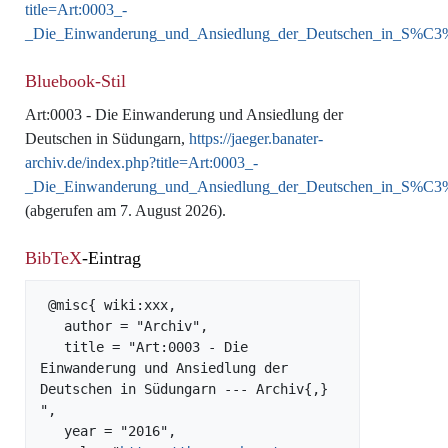
title=Art:0003_-
_Die_Einwanderung_und_Ansiedlung_der_Deutschen_in_S%C
Bluebook-Stil
Art:0003 - Die Einwanderung und Ansiedlung der
Deutschen in Südungarn,
https://jaeger.banater-
archiv.de/index.php?title=Art:0003_-
_Die_Einwanderung_und_Ansiedlung_der_Deutschen_in_S%C
(abgerufen am 7. August 2026).
BibTeX
-Eintrag
 @misc{ wiki:xxx,

   author = "Archiv",

   title = "Art:0003 - Die 
Einwanderung und Ansiedlung der 
Deutschen in Südungarn --- Archiv{,} 
",

   year = "2016",
