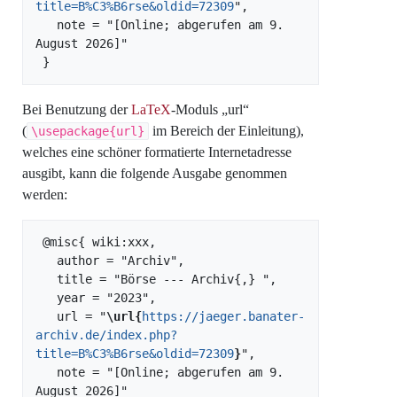
title=B%C3%B6rse&oldid=72309
",

   note = "[Online; abgerufen am 9. 
August 2026]"

Bei Benutzung der
LaTeX
-Moduls „url“
(
im Bereich der Einleitung),
\usepackage{url}
welches eine schöner formatierte Internetadresse
ausgibt, kann die folgende Ausgabe genommen
werden:
 @misc{ wiki:xxx,

   author = "Archiv",

   title = "Börse --- Archiv{,} ",

   year = "2023",

   url = "
\url{
https://jaeger.banater-
archiv.de/index.php?
title=B%C3%B6rse&oldid=72309
}
",

   note = "[Online; abgerufen am 9. 
August 2026]"
