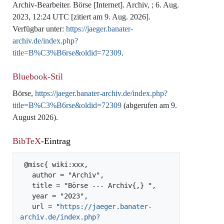
Archiv-Bearbeiter. Börse [Internet]. Archiv, ; 6. Aug.
2023, 12:24 UTC [zitiert am 9. Aug. 2026].
Verfügbar unter:
https://jaeger.banater-
archiv.de/index.php?
title=B%C3%B6rse&oldid=72309
.
Bluebook-Stil
Börse,
https://jaeger.banater-archiv.de/index.php?
title=B%C3%B6rse&oldid=72309
(abgerufen am 9.
August 2026).
BibTeX
-Eintrag
 @misc{ wiki:xxx,

   author = "Archiv",

   title = "Börse --- Archiv{,} ",

   year = "2023",

   url = "
https://jaeger.banater-
archiv.de/index.php?