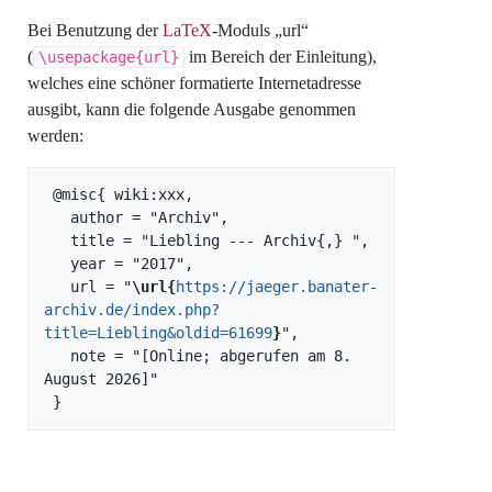
Bei Benutzung der
LaTeX
-Moduls „url“
(
im Bereich der Einleitung),
\usepackage{url}
welches eine schöner formatierte Internetadresse
ausgibt, kann die folgende Ausgabe genommen
werden:
 @misc{ wiki:xxx,

   author = "Archiv",

   title = "Liebling --- Archiv{,} ",

   year = "2017",

   url = "
\url{
https://jaeger.banater-
archiv.de/index.php?
title=Liebling&oldid=61699
}
",

   note = "[Online; abgerufen am 8. 
August 2026]"
