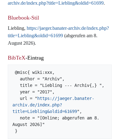
archiv.de/index.php?title=Liebling&oldid=61699
.
Bluebook-Stil
Liebling,
https://jaeger.banater-archiv.de/index.php?
title=Liebling&oldid=61699
(abgerufen am 8.
August 2026).
BibTeX
-Eintrag
 @misc{ wiki:xxx,

   author = "Archiv",

   title = "Liebling --- Archiv{,} ",

   year = "2017",

   url = "
https://jaeger.banater-
archiv.de/index.php?
title=Liebling&oldid=61699
",

   note = "[Online; abgerufen am 8. 
August 2026]"
