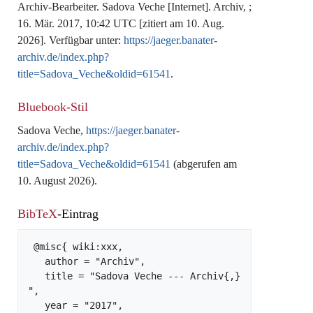
Archiv-Bearbeiter. Sadova Veche [Internet]. Archiv, ;
16. Mär. 2017, 10:42 UTC [zitiert am 10. Aug.
2026]. Verfügbar unter:
https://jaeger.banater-
archiv.de/index.php?
title=Sadova_Veche&oldid=61541
.
Bluebook-Stil
Sadova Veche,
https://jaeger.banater-
archiv.de/index.php?
title=Sadova_Veche&oldid=61541
(abgerufen am
10. August 2026).
BibTeX
-Eintrag
 @misc{ wiki:xxx,

   author = "Archiv",

   title = "Sadova Veche --- Archiv{,} 
",

   year = "2017",
