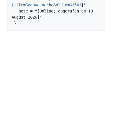
title=Sadova_Veche&oldid=61541
}
",

   note = "[Online; abgerufen am 10. 
August 2026]"

Werkzeuge