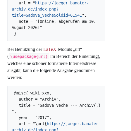
   url = "
https://jaeger.banater-
archiv.de/index.php?
title=Sadova_Veche&oldid=61541
",

   note = "[Online; abgerufen am 10. 
August 2026]"

Bei Benutzung der
LaTeX
-Moduls „url“
(
im Bereich der Einleitung),
\usepackage{url}
welches eine schöner formatierte Internetadresse
ausgibt, kann die folgende Ausgabe genommen
werden:
 @misc{ wiki:xxx,

   author = "Archiv",

   title = "Sadova Veche --- Archiv{,} 
",

   year = "2017",

   url = "
\url{
https://jaeger.banater-
archiv.de/index.php?