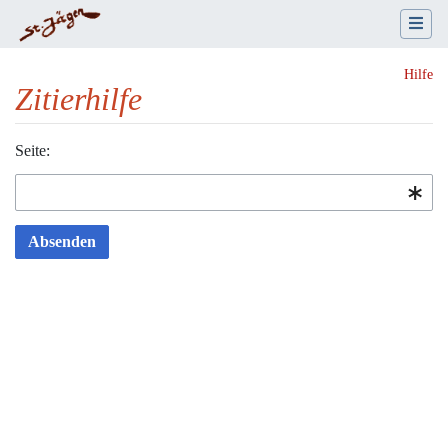
Hilfe
Zitierhilfe
Wechseln zu:
Seite:
Navigation
,
Suche
Absenden