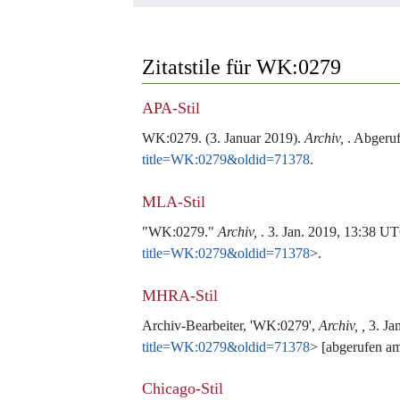
Zitatstile für WK:0279
APA-Stil
WK:0279. (3. Januar 2019).
Archiv,
. Abgeru
title=WK:0279&oldid=71378
.
MLA-Stil
"WK:0279."
Archiv,
. 3. Jan. 2019, 13:38 U
title=WK:0279&oldid=71378
>.
MHRA-Stil
Archiv-Bearbeiter, 'WK:0279',
Archiv, ,
3. Ja
title=WK:0279&oldid=71378
> [abgerufen a
Chicago-Stil