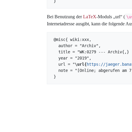
Bei Benutzung der
LaTeX
-Moduls „url“ (
\u
Internetadresse ausgibt, kann die folgende
 @misc{ wiki:xxx,

   author = "Archiv",

   title = "WK:0279 --- Archiv{,} ",

   year = "2019",

   url = "
\url{
https://jaeger.bana
   note = "[Online; abgerufen am 7. August 2026]"
