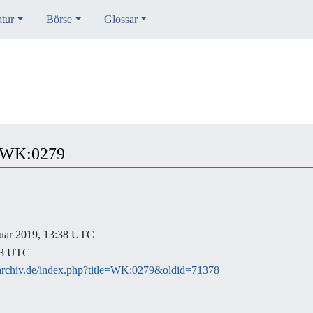
atur
Börse
Glossar
r WK:0279
anuar 2019, 13:38 UTC
:53 UTC
er-archiv.de/index.php?title=WK:0279&oldid=71378