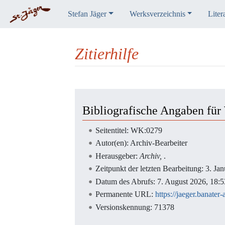
Stefan Jäger
Werksverzeichnis
Liter
Zitierhilfe
Wechseln zu:
Navigation
,
Suche
Bibliografische Angaben fü
Seitentitel: WK:0279
Autor(en): Archiv-Bearbeiter
Herausgeber:
Archiv,
.
Zeitpunkt der letzten Bearbeitung: 3. J
Datum des Abrufs: 7. August 2026, 18
Permanente URL:
https://jaeger.banat
Versionskennung: 71378