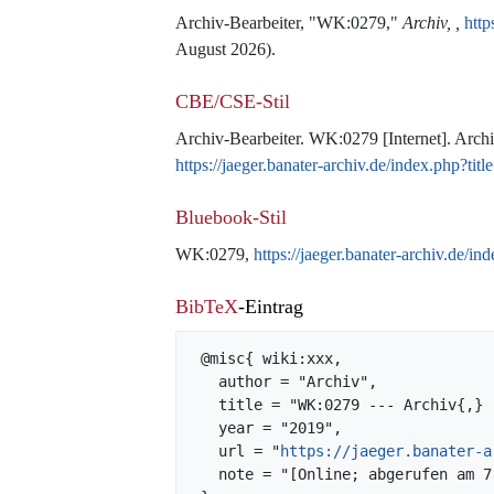
Archiv-Bearbeiter, "WK:0279,"
Archiv, ,
http
August 2026).
CBE/CSE-Stil
Archiv-Bearbeiter. WK:0279 [Internet]. Archiv
https://jaeger.banater-archiv.de/index.php?
Bluebook-Stil
WK:0279,
https://jaeger.banater-archiv.de
BibTeX
-Eintrag
 @misc{ wiki:xxx,

   author = "Archiv",

   title = "WK:0279 --- Archiv{,} ",

   year = "2019",

   url = "
https://jaeger.banater-a
   note = "[Online; abgerufen am 7. August 2026]"
