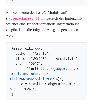
Bei Benutzung der
LaTeX
-Moduls „url“
(
im Bereich der Einleitung),
\usepackage{url}
welches eine schöner formatierte Internetadresse
ausgibt, kann die folgende Ausgabe genommen
werden:
 @misc{ wiki:xxx,

   author = "Archiv",

   title = "WK:0464 --- Archiv{,} ",

   year = "2017",

   url = "
\url{
https://jaeger.banater-
archiv.de/index.php?
title=WK:0464&oldid=68716
}
",

   note = "[Online; abgerufen am 8. 
August 2026]"
