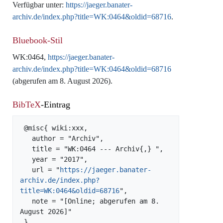
Verfügbar unter:
https://jaeger.banater-
archiv.de/index.php?title=WK:0464&oldid=68716
.
Bluebook-Stil
WK:0464,
https://jaeger.banater-
archiv.de/index.php?title=WK:0464&oldid=68716
(abgerufen am 8. August 2026).
BibTeX
-Eintrag
 @misc{ wiki:xxx,

   author = "Archiv",

   title = "WK:0464 --- Archiv{,} ",

   year = "2017",

   url = "
https://jaeger.banater-
archiv.de/index.php?
title=WK:0464&oldid=68716
",

   note = "[Online; abgerufen am 8. 
August 2026]"
