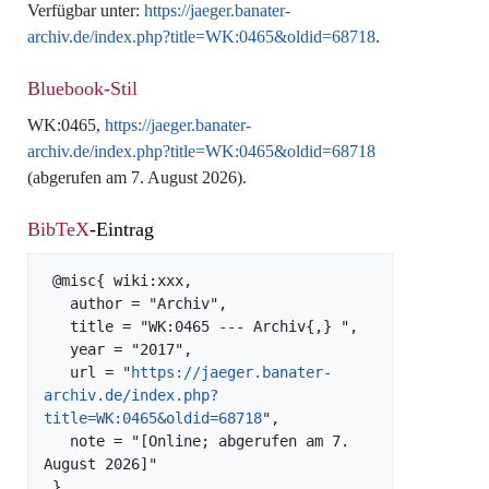
Verfügbar unter:
https://jaeger.banater-
archiv.de/index.php?title=WK:0465&oldid=68718
.
Bluebook-Stil
WK:0465,
https://jaeger.banater-
archiv.de/index.php?title=WK:0465&oldid=68718
(abgerufen am 7. August 2026).
BibTeX
-Eintrag
 @misc{ wiki:xxx,

   author = "Archiv",

   title = "WK:0465 --- Archiv{,} ",

   year = "2017",

   url = "
https://jaeger.banater-
archiv.de/index.php?
title=WK:0465&oldid=68718
",

   note = "[Online; abgerufen am 7. 
August 2026]"
