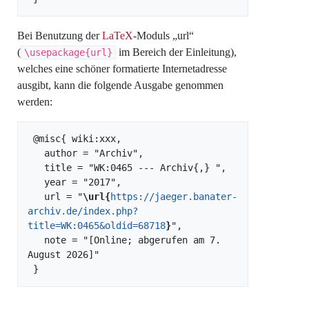
Bei Benutzung der
LaTeX
-Moduls „url“
(
im Bereich der Einleitung),
\usepackage{url}
welches eine schöner formatierte Internetadresse
ausgibt, kann die folgende Ausgabe genommen
werden:
 @misc{ wiki:xxx,

   author = "Archiv",

   title = "WK:0465 --- Archiv{,} ",

   year = "2017",

   url = "
\url{
https://jaeger.banater-
archiv.de/index.php?
title=WK:0465&oldid=68718
}
",

   note = "[Online; abgerufen am 7. 
August 2026]"
