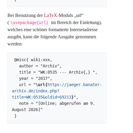
Bei Benutzung der
LaTeX
-Moduls „url“
(
im Bereich der Einleitung),
\usepackage{url}
welches eine schöner formatierte Internetadresse
ausgibt, kann die folgende Ausgabe genommen
werden:
 @misc{ wiki:xxx,

   author = "Archiv",

   title = "WK:0535 --- Archiv{,} ",

   year = "2017",

   url = "
\url{
https://jaeger.banater-
archiv.de/index.php?
title=WK:0535&oldid=69213
}
",

   note = "[Online; abgerufen am 9. 
August 2026]"
