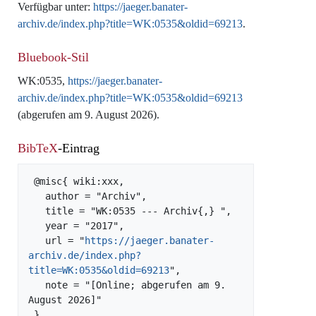
Verfügbar unter:
https://jaeger.banater-
archiv.de/index.php?title=WK:0535&oldid=69213
.
Bluebook-Stil
WK:0535,
https://jaeger.banater-
archiv.de/index.php?title=WK:0535&oldid=69213
(abgerufen am 9. August 2026).
BibTeX
-Eintrag
 @misc{ wiki:xxx,

   author = "Archiv",

   title = "WK:0535 --- Archiv{,} ",

   year = "2017",

   url = "
https://jaeger.banater-
archiv.de/index.php?
title=WK:0535&oldid=69213
",

   note = "[Online; abgerufen am 9. 
August 2026]"
