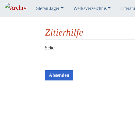
Stefan Jäger
Werksverzeichnis
Literatu
Zitierhilfe
Wechseln zu:
Seite:
Navigation
,
Suche
Absenden