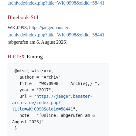
archiv.de/index.php?title=WK:0998&oldid=58441
.
Bluebook-Stil
WK:0998,
https://jaeger.banater-
archiv.de/index.php?title=WK:0998&oldid=58441
(abgerufen am 6. August 2026).
BibTeX
-Eintrag
 @misc{ wiki:xxx,

   author = "Archiv",

   title = "WK:0998 --- Archiv{,} ",

   year = "2017",

   url = "
https://jaeger.banater-
archiv.de/index.php?
title=WK:0998&oldid=58441
",

   note = "[Online; abgerufen am 6. 
August 2026]"
