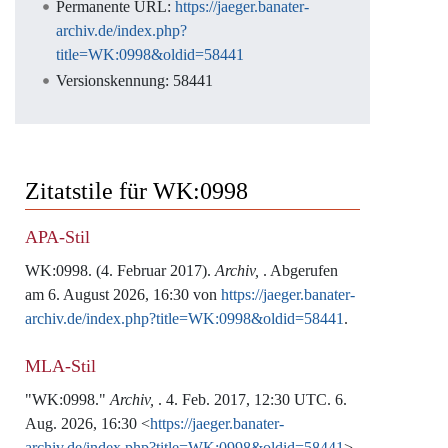
Permanente URL:
https://jaeger.banater-
archiv.de/index.php?
title=WK:0998&oldid=58441
Versionskennung: 58441
Zitatstile für WK:0998
APA-Stil
WK:0998. (4. Februar 2017).
Archiv,
. Abgerufen
am 6. August 2026, 16:30 von
https://jaeger.banater-
archiv.de/index.php?title=WK:0998&oldid=58441
.
MLA-Stil
"WK:0998."
Archiv,
. 4. Feb. 2017, 12:30 UTC. 6.
Aug. 2026, 16:30 <
https://jaeger.banater-
archiv.de/index.php?title=WK:0998&oldid=58441
>.