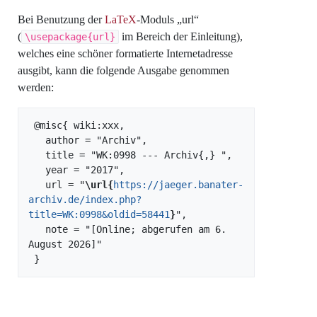
Bei Benutzung der
LaTeX
-Moduls „url“
(
im Bereich der Einleitung),
\usepackage{url}
welches eine schöner formatierte Internetadresse
ausgibt, kann die folgende Ausgabe genommen
werden:
 @misc{ wiki:xxx,

   author = "Archiv",

   title = "WK:0998 --- Archiv{,} ",

   year = "2017",

   url = "
\url{
https://jaeger.banater-
archiv.de/index.php?
title=WK:0998&oldid=58441
}
",

   note = "[Online; abgerufen am 6. 
August 2026]"
