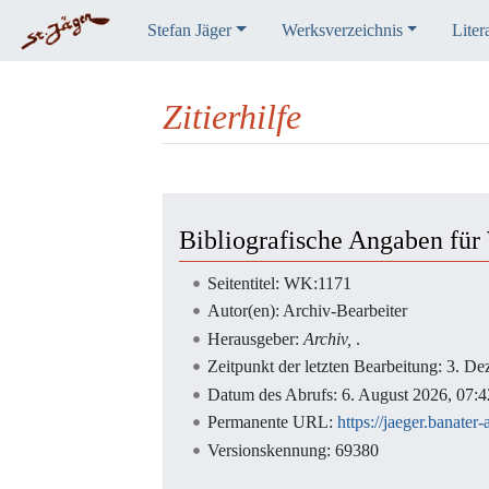
Stefan Jäger
Werksverzeichnis
Liter
Zitierhilfe
Wechseln zu:
Navigation
,
Suche
Bibliografische Angaben fü
Seitentitel: WK:1171
Autor(en): Archiv-Bearbeiter
Herausgeber:
Archiv,
.
Zeitpunkt der letzten Bearbeitung: 3. 
Datum des Abrufs: 6. August 2026, 07
Permanente URL:
https://jaeger.banat
Versionskennung: 69380