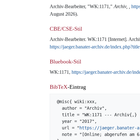
Archiv-Bearbeiter, "WK:1171,"
Archiv, ,
http
August 2026).
CBE/CSE-Stil
Archiv-Bearbeiter. WK:1171 [Internet]. Archiv
https://jaeger.banater-archiv.de/index.php?
Bluebook-Stil
WK:1171,
https://jaeger.banater-archiv.de
BibTeX
-Eintrag
 @misc{ wiki:xxx,

   author = "Archiv",

   title = "WK:1171 --- Archiv{,} ",

   year = "2017",

   url = "
https://jaeger.banater-a
   note = "[Online; abgerufen am 6. August 2026]"
