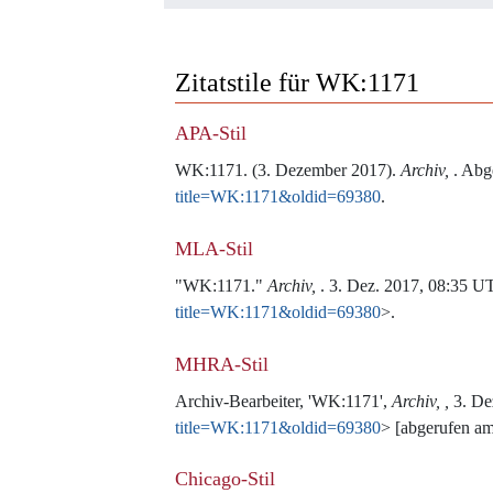
Zitatstile für WK:1171
APA-Stil
WK:1171. (3. Dezember 2017).
Archiv,
. Abg
title=WK:1171&oldid=69380
.
MLA-Stil
"WK:1171."
Archiv,
. 3. Dez. 2017, 08:35 U
title=WK:1171&oldid=69380
>.
MHRA-Stil
Archiv-Bearbeiter, 'WK:1171',
Archiv, ,
3. De
title=WK:1171&oldid=69380
> [abgerufen am
Chicago-Stil