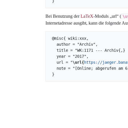
Bei Benutzung der
LaTeX
-Moduls „url“ (
\u
Internetadresse ausgibt, kann die folgende
 @misc{ wiki:xxx,

   author = "Archiv",

   title = "WK:1171 --- Archiv{,} ",

   year = "2017",

   url = "
\url{
https://jaeger.bana
   note = "[Online; abgerufen am 6. August 2026]"
