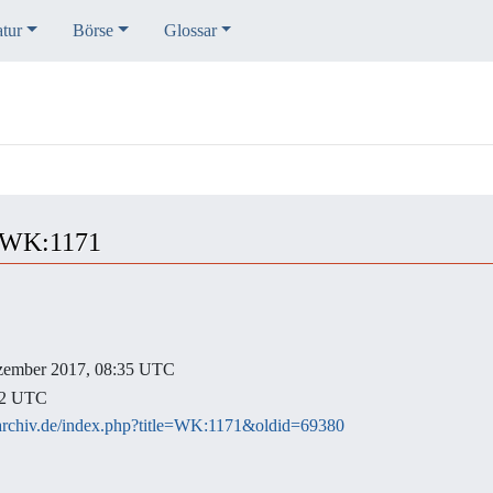
atur
Börse
Glossar
r WK:1171
Dezember 2017, 08:35 UTC
:42 UTC
er-archiv.de/index.php?title=WK:1171&oldid=69380