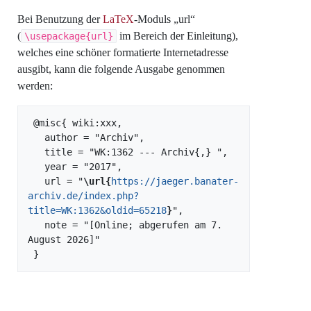
Bei Benutzung der
LaTeX
-Moduls „url“
(
im Bereich der Einleitung),
\usepackage{url}
welches eine schöner formatierte Internetadresse
ausgibt, kann die folgende Ausgabe genommen
werden:
 @misc{ wiki:xxx,

   author = "Archiv",

   title = "WK:1362 --- Archiv{,} ",

   year = "2017",

   url = "
\url{
https://jaeger.banater-
archiv.de/index.php?
title=WK:1362&oldid=65218
}
",

   note = "[Online; abgerufen am 7. 
August 2026]"
