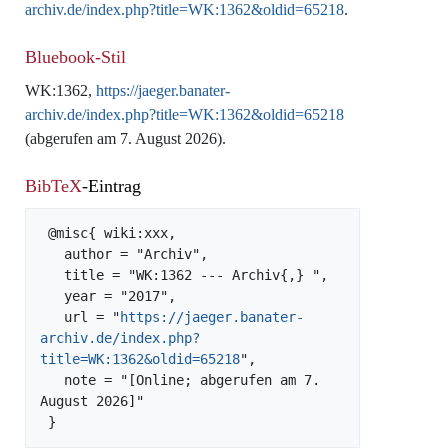
archiv.de/index.php?title=WK:1362&oldid=65218
.
Bluebook-Stil
WK:1362,
https://jaeger.banater-
archiv.de/index.php?title=WK:1362&oldid=65218
(abgerufen am 7. August 2026).
BibTeX
-Eintrag
 @misc{ wiki:xxx,

   author = "Archiv",

   title = "WK:1362 --- Archiv{,} ",

   year = "2017",

   url = "
https://jaeger.banater-
archiv.de/index.php?
title=WK:1362&oldid=65218
",

   note = "[Online; abgerufen am 7. 
August 2026]"
