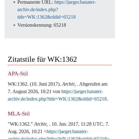
Permanente URL:
https://jaeger.banater-
archiv.de/index.php?
title=WK:1362&oldid=65218
Versionskennung: 65218
Zitatstile für WK:1362
APA-Stil
WK:1362. (10. Juni 2017).
Archiv,
. Abgerufen am
7. August 2026, 10:21 von
https://jaeger.banater-
archiv.de/index.php?title=WK:1362&oldid=65218
.
MLA-Stil
"WK:1362."
Archiv,
. 10. Jun. 2017, 11:28 UTC. 7.
Aug. 2026, 10:21 <
https://jaeger.banater-
archiv.de/index.php?title=WK:1362&oldid=65218
>.