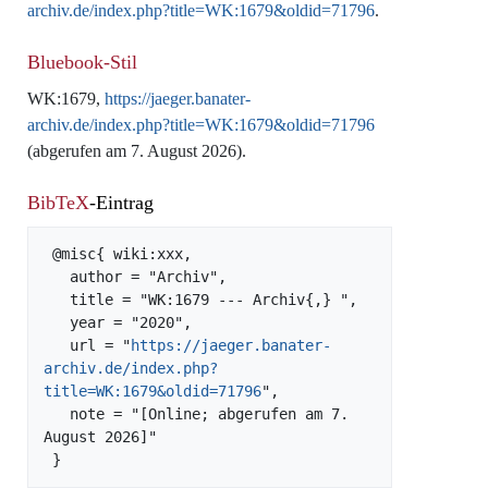
archiv.de/index.php?title=WK:1679&oldid=71796
.
Bluebook-Stil
WK:1679,
https://jaeger.banater-
archiv.de/index.php?title=WK:1679&oldid=71796
(abgerufen am 7. August 2026).
BibTeX
-Eintrag
 @misc{ wiki:xxx,

   author = "Archiv",

   title = "WK:1679 --- Archiv{,} ",

   year = "2020",

   url = "
https://jaeger.banater-
archiv.de/index.php?
title=WK:1679&oldid=71796
",

   note = "[Online; abgerufen am 7. 
August 2026]"
