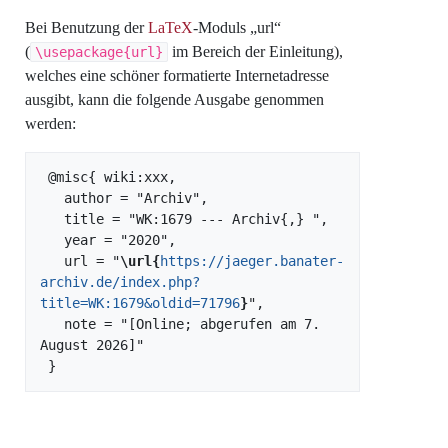
Bei Benutzung der
LaTeX
-Moduls „url“
(
im Bereich der Einleitung),
\usepackage{url}
welches eine schöner formatierte Internetadresse
ausgibt, kann die folgende Ausgabe genommen
werden:
 @misc{ wiki:xxx,

   author = "Archiv",

   title = "WK:1679 --- Archiv{,} ",

   year = "2020",

   url = "
\url{
https://jaeger.banater-
archiv.de/index.php?
title=WK:1679&oldid=71796
}
",

   note = "[Online; abgerufen am 7. 
August 2026]"
