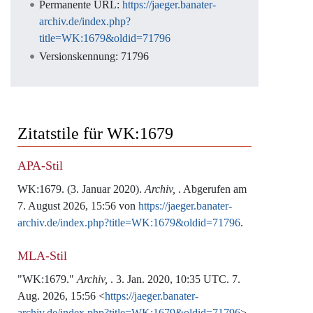
Permanente URL:
https://jaeger.banater-
archiv.de/index.php?
title=WK:1679&oldid=71796
Versionskennung: 71796
Zitatstile für WK:1679
APA-Stil
WK:1679. (3. Januar 2020).
Archiv,
. Abgerufen am
7. August 2026, 15:56 von
https://jaeger.banater-
archiv.de/index.php?title=WK:1679&oldid=71796
.
MLA-Stil
"WK:1679."
Archiv,
. 3. Jan. 2020, 10:35 UTC. 7.
Aug. 2026, 15:56 <
https://jaeger.banater-
archiv.de/index.php?title=WK:1679&oldid=71796
>.