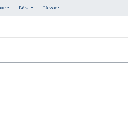
atur
Börse
Glossar