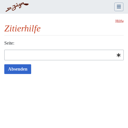
Hilfe
Zitierhilfe
Wechseln zu:
Seite:
Navigation
,
Suche
Absenden