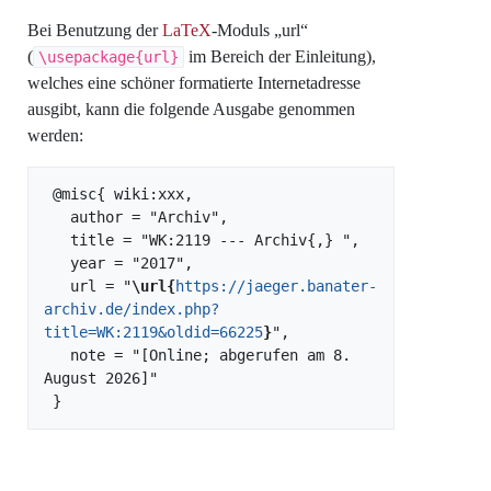
Bei Benutzung der
LaTeX
-Moduls „url“
(
im Bereich der Einleitung),
\usepackage{url}
welches eine schöner formatierte Internetadresse
ausgibt, kann die folgende Ausgabe genommen
werden:
 @misc{ wiki:xxx,

   author = "Archiv",

   title = "WK:2119 --- Archiv{,} ",

   year = "2017",

   url = "
\url{
https://jaeger.banater-
archiv.de/index.php?
title=WK:2119&oldid=66225
}
",

   note = "[Online; abgerufen am 8. 
August 2026]"
