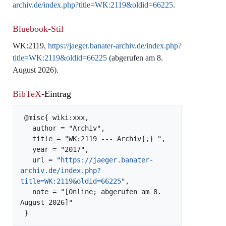
archiv.de/index.php?title=WK:2119&oldid=66225
.
Bluebook-Stil
WK:2119,
https://jaeger.banater-archiv.de/index.php?
title=WK:2119&oldid=66225
(abgerufen am 8.
August 2026).
BibTeX
-Eintrag
 @misc{ wiki:xxx,

   author = "Archiv",

   title = "WK:2119 --- Archiv{,} ",

   year = "2017",

   url = "
https://jaeger.banater-
archiv.de/index.php?
title=WK:2119&oldid=66225
",

   note = "[Online; abgerufen am 8. 
August 2026]"
