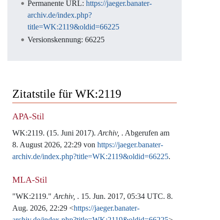
Permanente URL:
https://jaeger.banater-
archiv.de/index.php?
title=WK:2119&oldid=66225
Versionskennung: 66225
Zitatstile für WK:2119
APA-Stil
WK:2119. (15. Juni 2017).
Archiv,
. Abgerufen am
8. August 2026, 22:29 von
https://jaeger.banater-
archiv.de/index.php?title=WK:2119&oldid=66225
.
MLA-Stil
"WK:2119."
Archiv,
. 15. Jun. 2017, 05:34 UTC. 8.
Aug. 2026, 22:29 <
https://jaeger.banater-
archiv.de/index.php?title=WK:2119&oldid=66225
>.