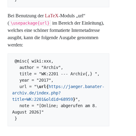
Bei Benutzung der
LaTeX
-Moduls „url“
(
im Bereich der Einleitung),
\usepackage{url}
welches eine schöner formatierte Internetadresse
ausgibt, kann die folgende Ausgabe genommen
werden:
 @misc{ wiki:xxx,

   author = "Archiv",

   title = "WK:2201 --- Archiv{,} ",

   year = "2017",

   url = "
\url{
https://jaeger.banater-
archiv.de/index.php?
title=WK:2201&oldid=68959
}
",

   note = "[Online; abgerufen am 8. 
August 2026]"
