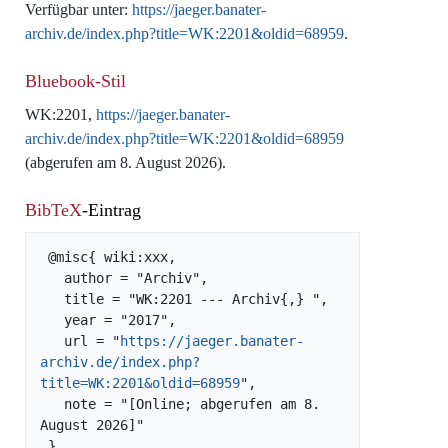
Verfügbar unter:
https://jaeger.banater-
archiv.de/index.php?title=WK:2201&oldid=68959
.
Bluebook-Stil
WK:2201,
https://jaeger.banater-
archiv.de/index.php?title=WK:2201&oldid=68959
(abgerufen am 8. August 2026).
BibTeX
-Eintrag
 @misc{ wiki:xxx,

   author = "Archiv",

   title = "WK:2201 --- Archiv{,} ",

   year = "2017",

   url = "
https://jaeger.banater-
archiv.de/index.php?
title=WK:2201&oldid=68959
",

   note = "[Online; abgerufen am 8. 
August 2026]"
