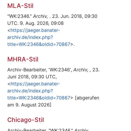
MLA-Stil
"WK:2346."
Archiv,
. 23. Jun. 2018, 09:30
UTC. 9. Aug. 2026, 09:08
<
https://jaeger.banater-
archiv.de/index.php?
title=WK:2346&oldid=70867
>.
MHRA-Stil
Archiv-Bearbeiter, 'WK:2346',
Archiv, ,
23.
Juni 2018, 09:30 UTC,
<
https://jaeger.banater-
archiv.de/index.php?
title=WK:2346&oldid=70867
> [abgerufen
am 9. August 2026]
Chicago-Stil
Archiv-Bearbeiter, "WK:2346,"
Archiv, ,