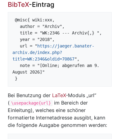
BibTeX
-Eintrag
 @misc{ wiki:xxx,

   author = "Archiv",

   title = "WK:2346 --- Archiv{,} ",

   year = "2018",

   url = "
https://jaeger.banater-
archiv.de/index.php?
title=WK:2346&oldid=70867
",

   note = "[Online; abgerufen am 9. 
August 2026]"

Bei Benutzung der
LaTeX
-Moduls „url“
(
im Bereich der
\usepackage{url}
Einleitung), welches eine schöner
formatierte Internetadresse ausgibt, kann
die folgende Ausgabe genommen werden: