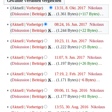
8.
Aktuell
Vorherige
13:31, 8. Okt. 2017
‎
Nikolaus
Oktober
Diskussion
Beiträge
‎
K
1.361 Bytes
+117 Bytes
‎
2017
K
16.
Aktuell
Vorherige
08:24, 16. Jun. 2017
‎
Nikolaus
e
Juni
Diskussion
Beiträge
‎
K
1.244 Bytes
+22 Bytes
‎
i
2017
K
n
11.
Aktuell
Vorherige
10:23, 11. Jun. 2017
‎
Nikolaus
e
e
Juni
Diskussion
Beiträge
‎
K
1.222 Bytes
+25 Bytes
‎
i
B
2017
K
n
e
9.
Aktuell
Vorherige
11:07, 9. Jun. 2017
‎
Nikolaus
e
e
a
Juni
Diskussion
Beiträge
‎
K
1.197 Bytes
+26 Bytes
‎
i
B
r
2017
K
n
e
2.
b
Aktuell
Vorherige
17:19, 2. Feb. 2017
‎
Nikolaus
e
e
a
Februar
e
Diskussion
Beiträge
‎
K
1.171 Bytes
−6 Bytes
‎
i
B
r
2017
i
K
n
e
11.
b
Aktuell
Vorherige
09:06, 11. Sep. 2016
‎
Nikolaus
t
e
e
a
September
e
Diskussion
Beiträge
‎
K
1.177 Bytes
+81 Bytes
‎
u
i
B
r
2016
i
K
n
n
e
30.
b
Aktuell
Vorherige
13:55, 30. Aug. 2016
‎
Nikolaus
t
e
g
e
a