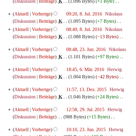
August
e
Diskussion
Beiträge
‎
K
1.096 Bytes
+1 Byte
‎
u
i
s
B
r
2016
i
K
n
n
z
e
8.
b
Aktuell
Vorherige
09:20, 8. Jul. 2016
‎
Nikolaus
t
e
g
e
u
a
Juli
e
Diskussion
Beiträge
‎
K
1.095 Bytes
+7 Bytes
‎
u
i
s
B
s
r
2016
i
K
Aktuell
Vorherige
08:49, 8. Jul. 2016
‎
Nikolaus
n
n
z
e
a
b
t
e
Diskussion
Beiträge
‎
K
1.088 Bytes
−13 Bytes
‎
g
e
u
a
m
e
u
i
K
s
B
s
r
m
i
23.
Aktuell
Vorherige
08:48, 23. Jun. 2016
‎
Nikolaus
n
n
e
z
e
a
b
Juni
e
t
Diskussion
Beiträge
‎
K
1.101 Bytes
+97 Bytes
‎
g
e
i
u
a
m
e
2016
n
u
K
s
B
n
s
r
m
i
6.
Aktuell
Vorherige
18:45, 6. Mär. 2016
‎
Herwig
f
n
e
z
e
e
a
b
März
e
t
Diskussion
Beiträge
‎
K
1.004 Bytes
−42 Bytes
‎
a
g
i
u
a
B
m
e
2016
n
u
K
s
s
n
s
r
e
m
i
13.
Aktuell
Vorherige
11:57, 13. Dez. 2015
‎
Herwig
f
n
e
s
z
e
a
b
a
Dezember
e
t
Diskussion
Beiträge
‎
K
1.046 Bytes
+24 Bytes
‎
a
g
i
u
u
B
m
e
r
2015
n
u
K
s
s
n
n
s
e
m
i
29.
b
Aktuell
Vorherige
12:58, 29. Jul. 2015
‎
Herwig
f
n
e
s
z
e
g
a
a
Juli
e
t
e
Diskussion
Beiträge
‎
988 Bytes
+15 Bytes
‎
a
g
i
u
u
B
m
r
2015
n
u
i
K
s
s
n
n
s
e
m
23.
b
Aktuell
Vorherige
10:10, 23. Jun. 2015
‎
Herwig
f
n
t
e
s
z
e
g
a
a
Juni
e