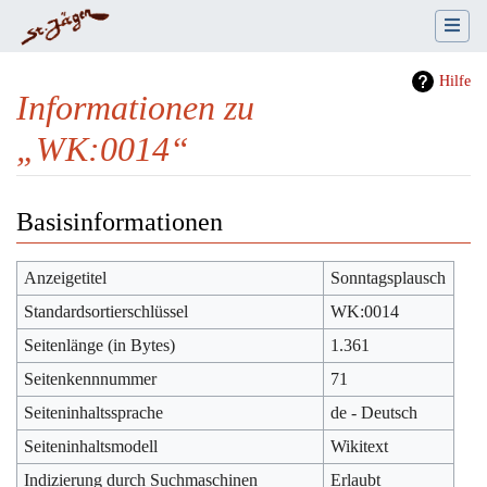
Hilfe
Informationen zu
„WK:0014“
Wechseln zu:
Navigation
,
Suche
Basisinformationen
Anzeigetitel
Sonntagsplausch
Standardsortierschlüssel
WK:0014
Seitenlänge (in Bytes)
1.361
Seitenkennnummer
71
Seiteninhaltssprache
de - Deutsch
Seiteninhaltsmodell
Wikitext
Indizierung durch Suchmaschinen
Erlaubt