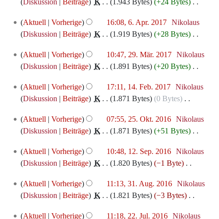
April
e
Diskussion
Beiträge
‎
K
1.943 Bytes
+24 Bytes
‎
u
i
s
B
r
2017
i
K
n
n
z
e
6.
b
Aktuell
Vorherige
16:08, 6. Apr. 2017
‎
Nikolaus
t
e
g
e
u
a
April
e
Diskussion
Beiträge
‎
K
1.919 Bytes
+28 Bytes
‎
u
i
s
B
s
r
2017
i
K
n
n
z
e
29.
a
b
Aktuell
Vorherige
10:47, 29. Mär. 2017
‎
Nikolaus
t
e
g
e
u
a
März
m
e
Diskussion
Beiträge
‎
K
1.891 Bytes
+20 Bytes
‎
u
i
s
B
s
r
2017
m
i
K
n
n
z
e
14.
a
b
Aktuell
Vorherige
17:11, 14. Feb. 2017
‎
Nikolaus
e
t
e
g
e
u
a
Februar
m
e
Diskussion
Beiträge
‎
K
1.871 Bytes
0 Bytes
‎
n
u
i
s
B
s
r
2017
m
i
K
f
n
n
z
e
25.
a
b
Aktuell
Vorherige
07:55, 25. Okt. 2016
‎
Nikolaus
e
t
e
a
g
e
u
a
Oktober
m
e
Diskussion
Beiträge
‎
K
1.871 Bytes
+51 Bytes
‎
n
u
i
s
s
B
s
r
2016
m
i
K
f
n
n
s
z
e
12.
a
b
Aktuell
Vorherige
10:48, 12. Sep. 2016
‎
Nikolaus
e
t
e
a
g
e
u
u
a
September
m
e
Diskussion
Beiträge
‎
K
1.820 Bytes
−1 Byte
‎
n
u
i
s
s
B
n
s
r
2016
m
i
K
f
n
n
s
z
e
31.
g
a
b
Aktuell
Vorherige
11:13, 31. Aug. 2016
‎
Nikolaus
e
t
e
a
g
e
u
u
a
August
m
e
Diskussion
Beiträge
‎
K
1.821 Bytes
−3 Bytes
‎
n
u
i
s
s
B
n
s
r
2016
m
i
K
f
n
n
s
z
e
22.
g
a
b
Aktuell
Vorherige
11:18, 22. Jul. 2016
‎
Nikolaus
e
t
e