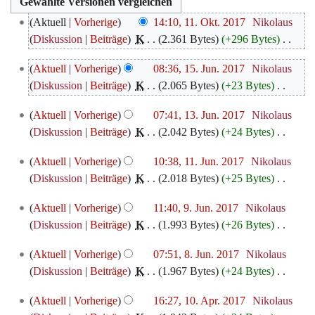
11.
Aktuell
Vorherige
14:10, 11. Okt. 2017
‎
Nikolaus
Oktober
Diskussion
Beiträge
‎
K
2.361 Bytes
+296 Bytes
‎
2017
K
15.
Aktuell
Vorherige
08:36, 15. Jun. 2017
‎
Nikolaus
e
Juni
Diskussion
Beiträge
‎
K
2.065 Bytes
+23 Bytes
‎
i
2017
K
n
13.
Aktuell
Vorherige
07:41, 13. Jun. 2017
‎
Nikolaus
e
e
Juni
Diskussion
Beiträge
‎
K
2.042 Bytes
+24 Bytes
‎
i
B
2017
K
n
e
11.
Aktuell
Vorherige
10:38, 11. Jun. 2017
‎
Nikolaus
e
e
a
Juni
Diskussion
Beiträge
‎
K
2.018 Bytes
+25 Bytes
‎
i
B
r
2017
K
n
e
9.
b
Aktuell
Vorherige
11:40, 9. Jun. 2017
‎
Nikolaus
e
e
a
Juni
e
Diskussion
Beiträge
‎
K
1.993 Bytes
+26 Bytes
‎
i
B
r
2017
i
K
n
e
8.
b
Aktuell
Vorherige
07:51, 8. Jun. 2017
‎
Nikolaus
t
e
e
a
Juni
e
Diskussion
Beiträge
‎
K
1.967 Bytes
+24 Bytes
‎
u
i
B
r
2017
i
K
n
n
e
10.
b
Aktuell
Vorherige
16:27, 10. Apr. 2017
‎
Nikolaus
t
e
g
e
a