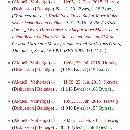
12.
a
b
Aktuell
Vorherige
12:05, 12. Dez. 2015
‎
Herwig
e
t
e
a
g
e
g
u
u
a
Dezember
m
e
Diskussion
Beiträge
‎
K
1.281 Bytes
+88 Bytes
‎
n
u
i
s
s
B
n
s
r
2015
m
i
Textersetzung - „*
Karl-Hans Gross
:
Stefan Jäger Maler
f
n
n
s
z
e
g
a
b
e
t
seiner heimatlichen Gefilde
. 1991. ISBN 3-925921-57-5“
a
g
e
u
u
a
m
e
n
u
durch „*
Karl-Hans Gross
:
<i>Stefan Jäger.Maler seiner
s
s
B
n
s
r
m
i
f
n
heimatlichen Gefilde</i>. Aus seinem Leben und Werk
.
s
z
e
g
a
b
e
t
a
g
Oswald Hartmann Verlag, Sersheim und Karl-Hans Gross,
u
u
a
m
e
n
u
s
s
Mannheim, Sersheim 1991, ISBN 3-925921-11-7“
n
s
r
m
i
f
n
s
z
g
a
b
e
t
29.
a
g
Aktuell
Vorherige
14:04, 29. Jul. 2015
‎
Herwig
u
u
m
e
n
u
Juli
s
s
Diskussion
Beiträge
‎
1.163 Bytes
+15 Bytes
‎
n
s
m
i
f
n
2015
s
z
K
g
a
e
t
23.
a
g
Aktuell
Vorherige
11:09, 23. Jun. 2015
‎
Herwig
u
u
e
m
n
u
Juni
s
s
Diskussion
Beiträge
‎
1.148 Bytes
+108 Bytes
‎
n
s
i
m
f
n
2015
s
z
K
g
a
n
e
15.
a
g
Aktuell
Vorherige
13:42, 15. Jun. 2015
‎
Herwig
u
u
e
m
e
n
Juni
s
s
Diskussion
Beiträge
‎
1.040 Bytes
+157 Bytes
‎
n
s
i
m
B
f
2015
s
z
K
g
a
n
e
e
17.
a
Aktuell
Vorherige
20:56, 17. Feb. 2015
‎
Herwig
u
u
e
m
e
n
a
Februar
s
Diskussion
Beiträge
‎
883 Bytes
+258 Bytes
‎
n
s
i