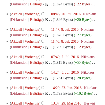
a
g
e
u
u
a
Juli
m
e
Diskussion
Beiträge
‎
K
1.824 Bytes
−22 Bytes
‎
n
u
i
s
s
B
n
s
r
2016
m
i
K
f
n
n
s
z
e
20.
g
a
b
Aktuell
Vorherige
08:46, 20. Jul. 2016
‎
Nikolaus
e
t
e
a
g
e
u
u
a
Juli
m
e
Diskussion
Beiträge
‎
K
1.846 Bytes
+20 Bytes
‎
n
u
i
s
s
B
n
s
r
2016
m
i
K
f
n
n
s
z
e
8.
g
a
b
Aktuell
Vorherige
11:47, 8. Jul. 2016
‎
Nikolaus
e
t
e
a
g
e
u
u
a
Juli
m
e
Diskussion
Beiträge
‎
K
1.826 Bytes
+27 Bytes
‎
n
u
i
s
s
B
n
s
r
2016
m
i
K
Aktuell
Vorherige
11:40, 8. Jul. 2016
‎
Nikolaus
f
n
n
s
z
e
g
a
b
e
t
e
Diskussion
Beiträge
‎
K
1.799 Bytes
−12 Bytes
‎
a
g
e
u
u
a
m
e
n
u
i
K
s
s
B
n
s
r
m
i
7.
Aktuell
Vorherige
07:49, 7. Jul. 2016
‎
Nikolaus
f
n
n
e
s
z
e
g
a
b
Juli
e
t
Diskussion
Beiträge
‎
K
1.811 Bytes
+50 Bytes
‎
a
g
e
i
u
u
a
m
e
2016
n
u
K
s
s
B
n
n
s
r
m
i
5.
Aktuell
Vorherige
14:24, 5. Jul. 2016
‎
Nikolaus
f
n
e
s
z
e
e
g
a
b
Juli
e
t
Diskussion
Beiträge
‎
K
1.761 Bytes
+28 Bytes
‎
a
g
i
u
u
a
B
m
e
2016
n
u
K
s
s
n
n
s
r
e
m
i
23.
Aktuell
Vorherige
14:29, 23. Jun. 2016
‎
Nikolaus
f
n
e
s
z
e
g
a
b
a
Juni
e
t
Diskussion
Beiträge
‎
K
1.733 Bytes
+102 Bytes
‎
a
g
i
u
u
B
m
e
r
2016
n
u
K
s
s
n
n
s
e
m
i
29.
b
Aktuell
Vorherige
13:37, 29. Mai 2016
‎
Herwig
f
n
e