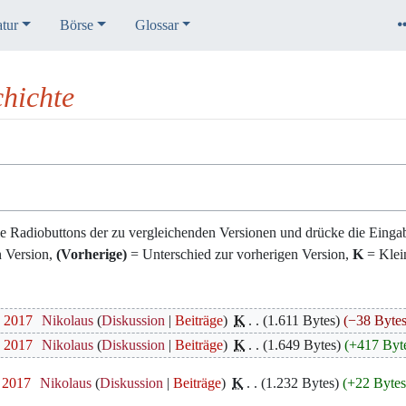
atur
Börse
Glossar
hichte
e Radiobuttons der zu vergleichenden Versionen und drücke die Eingab
n Version,
(Vorherige)
= Unterschied zur vorherigen Version,
K
= Klei
. 2017
‎
Nikolaus
Diskussion
Beiträge
‎
K
1.611 Bytes
−38 Byte
. 2017
‎
Nikolaus
Diskussion
Beiträge
‎
K
1.649 Bytes
+417 Byt
. 2017
‎
Nikolaus
Diskussion
Beiträge
‎
K
1.232 Bytes
+22 Byte