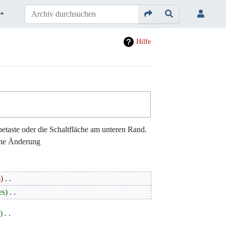
Hilfe
etaste oder die Schaltfläche am unteren Rand.
ne Änderung
s
‎
es
‎
s
‎