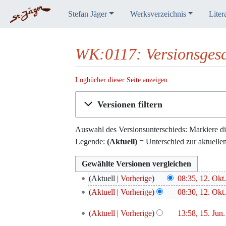
Stefan Jäger
Werksverzeichnis
Liter
WK:0117: Versionsgesc
Logbücher dieser Seite anzeigen
Wechseln zu:
Navigation
,
Suche
Versionen filtern
Auswahl des Versionsunterschieds: Markiere di
Legende:
(Aktuell)
= Unterschied zur aktuelle
12.
Aktuell
Vorherige
08:35, 12. Okt
Oktober
K
Aktuell
Vorherige
08:30, 12. Okt
2017
e
K
15.
Aktuell
Vorherige
13:58, 15. Jun
i
e
Juni
K