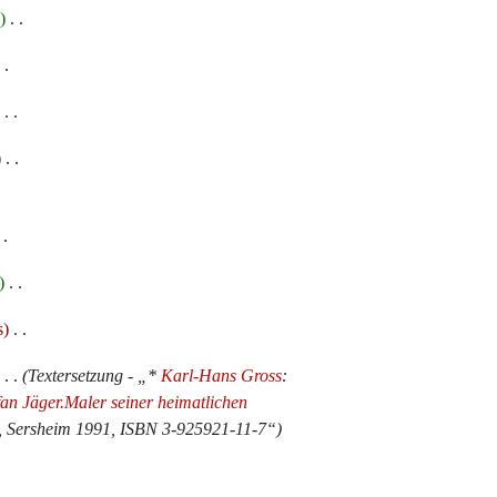
s
‎
‎
‎
‎
s
‎
‎
Textersetzung - „*
Karl-Hans Gross
:
an Jäger.Maler seiner heimatlichen
, Sersheim 1991, ISBN 3-925921-11-7“