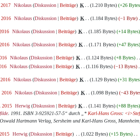
. 2017
‎
Nikolaus
Diskussion
Beiträge
‎
K
1.210 Bytes
+26 Byte
. 2016
‎
Nikolaus
Diskussion
Beiträge
‎
K
1.184 Bytes
−1 Byte
‎
 2016
‎
Nikolaus
Diskussion
Beiträge
‎
K
1.185 Bytes
+14 Bytes
 2016
‎
Nikolaus
Diskussion
Beiträge
‎
K
1.171 Bytes
+47 Bytes
2016
‎
Nikolaus
Diskussion
Beiträge
‎
K
1.124 Bytes
+8 Bytes
‎
2016
‎
Nikolaus
Diskussion
Beiträge
‎
K
1.116 Bytes
−13 Bytes
‎
. 2016
‎
Nikolaus
Diskussion
Beiträge
‎
K
1.129 Bytes
+31 Bytes
. 2016
‎
Nikolaus
Diskussion
Beiträge
‎
K
1.098 Bytes
−43 Byte
. 2015
‎
Herwig
Diskussion
Beiträge
‎
K
1.141 Bytes
+88 Bytes
ilde
. 1991. ISBN 3-925921-57-5“ durch „*
Karl-Hans Gross
:
<i>Stef
 Oswald Hartmann Verlag, Sersheim und Karl-Hans Gross, Mannheim
 2015
‎
Herwig
Diskussion
Beiträge
‎
1.022 Bytes
+15 Bytes
‎