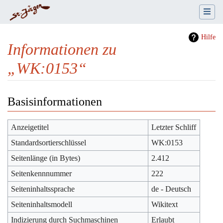
Hilfe
Informationen zu
„WK:0153“
Wechseln zu:
Navigation
,
Suche
Basisinformationen
Anzeigetitel
Letzter Schliff
Standardsortierschlüssel
WK:0153
Seitenlänge (in Bytes)
2.412
Seitenkennnummer
222
Seiteninhaltssprache
de - Deutsch
Seiteninhaltsmodell
Wikitext
Indizierung durch Suchmaschinen
Erlaubt